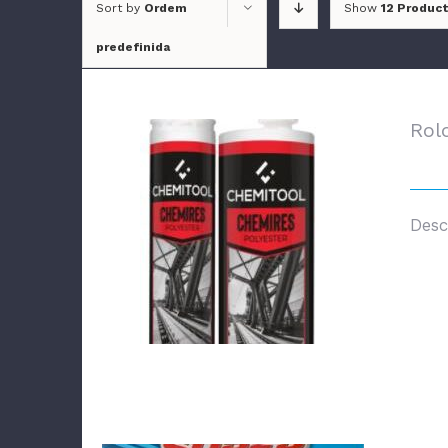
Sort by
Ordem
Show
12 Produc
predefinida
Rol
Desc
CONTACTOS
Zona Industrial de Soure, LT 23
3130-551 Soure, Portugal
+351 239 506 220
chamada para a rede fixa nacional