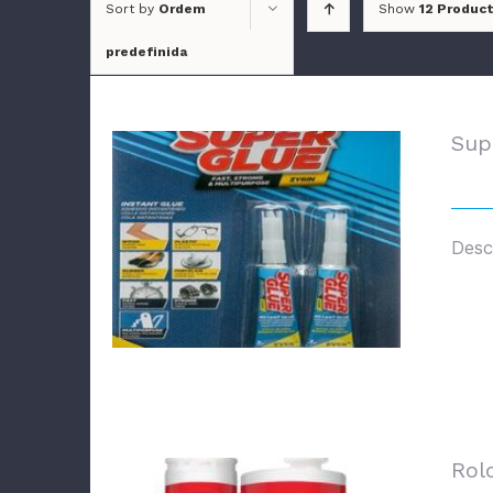
Sort by
Ordem
Show
12 Produc
predefinida
Sup
Desc
CONTACTOS
Zona Industrial de Soure, LT 23
3130-551 Soure, Portugal
+351 239 506 220
chamada para a rede fixa nacional
Rol