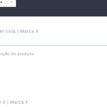
ts
er cola | Marca X
rição do produto:
o 2 | Marca Y